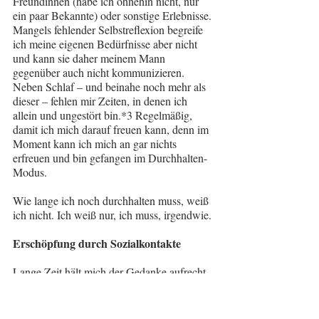
Freundinnen (habe ich ohnehin nicht, nur 
ein paar Bekannte) oder sonstige Erlebnisse. 
Mangels fehlender Selbstreflexion begreife 
ich meine eigenen Bedürfnisse aber nicht 
und kann sie daher meinem Mann 
gegenüber auch nicht kommunizieren. 
Neben Schlaf – und beinahe noch mehr als 
dieser – fehlen mir Zeiten, in denen ich 
allein und ungestört bin.*3 Regelmäßig, 
damit ich mich darauf freuen kann, denn im 
Moment kann ich mich an gar nichts 
erfreuen und bin gefangen im Durchhalten-
Modus.
Wie lange ich noch durchhalten muss, weiß 
ich nicht. Ich weiß nur, ich muss, irgendwie.
Erschöpfung durch Sozialkontakte
Lange Zeit hält mich der Gedanke aufrecht, 
dass meine derzeitige Lebenssituation 
immer noch besser ist als der frühere 
Berufsalltag. Oder auch die Zeit, als ich 