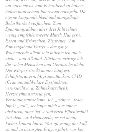
um noch etwas vom Feierabend zu haben, 
indem man seinen Interessen nachgeht. Die 
eigene Empfindlichkeit und mangelhafte 
Belastbarkeit verfluchen. Zum 
Spannungsabbau über drei Jahrzehnte 
wenig empfehlenswerte Mittel: Hungern, 
Essen und Erbrechen, Zigaretten. Am 
Samstagabend Partys – das ganze 
Wochenende allein sein möchte ich auch 
nicht – und Alkohol. Nüchtern ertrage ich 
die vielen Menschen und Geräusche nicht. 
Der Körper streikt immer häufiger. 
Schlafstörungen, Migräneattacken, CMD 
(Craniomandibuläre Dysfunktion, 
verursacht u. a. Zähneknirschen), 
Herzrhythmusstörungen, 
Verdauungsprobleme. Ich „nehme“ jeden 
Infekt „mit“, schleppe mich aus einem 
obskuren, aber tief verankerten Pflichtgefühl 
trotzdem zur Arbeitsstelle, es sei denn, 
Fieber kommt hinzu. Was oft genug der Fall 
ist und zu besorgten Fragen führt, was bei 