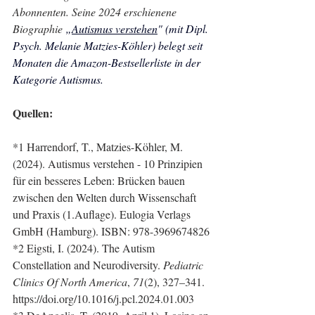
Abonnenten. Seine 2024 erschienene 
Biographie
 „
Autismus verstehen
" (mit Dipl. 
Psych. Melanie Matzies-Köhler) belegt seit 
Monaten die Amazon-Bestsellerliste in der 
Kategorie Autismus.
Quellen:
*1 Harrendorf, T., Matzies-Köhler, M. 
(2024). Autismus verstehen - 10 Prinzipien 
für ein besseres Leben: Brücken bauen 
zwischen den Welten durch Wissenschaft 
und Praxis (1.Auflage). Eulogia Verlags 
GmbH (Hamburg). ISBN: 978-3969674826
*2 Eigsti, I. (2024). The Autism 
Constellation and Neurodiversity. 
Pediatric 
Clinics Of North America
, 
71
(2), 327–341. 
https://doi.org/10.1016/j.pcl.2024.01.003