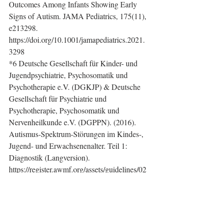
Outcomes Among Infants Showing Early 
Signs of Autism. JAMA Pediatrics, 175(11), 
e213298. 
https://doi.org/10.1001/jamapediatrics.2021.
3298
*6 Deutsche Gesellschaft für Kinder- und 
Jugendpsychiatrie, Psychosomatik und 
Psychotherapie e.V. (DGKJP) & Deutsche 
Gesellschaft für Psychiatrie und 
Psychotherapie, Psychosomatik und 
Nervenheilkunde e.V. (DGPPN). (2016). 
Autismus-Spektrum-Störungen im Kindes-, 
Jugend- und Erwachsenenalter. Teil 1: 
Diagnostik (Langversion). 
https://register.awmf.org/assets/guidelines/02
8-018l_S3_Autismus-Spektrum-
Stoerungen_ASS-Diagnostik_2016-05-
abgelaufen.pdf
 [Abgerufen: 01.06.2025)
*7 Merten, T. (2022). Krankheitsgewinn, 