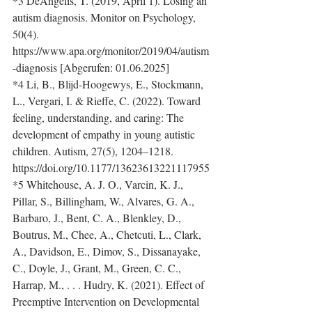
*3 DeAngelis, T. (2019, April 1). Losing an 
autism diagnosis. Monitor on Psychology, 
50(4). 
https://www.apa.org/monitor/2019/04/autism
-diagnosis
 [Abgerufen: 01.06.2025]
*4 Li, B., Blijd-Hoogewys, E., Stockmann, 
L., Vergari, I. & Rieffe, C. (2022). Toward 
feeling, understanding, and caring: The 
development of empathy in young autistic 
children. Autism, 27(5), 1204–1218. 
https://doi.org/10.1177/13623613221117955
*5 Whitehouse, A. J. O., Varcin, K. J., 
Pillar, S., Billingham, W., Alvares, G. A., 
Barbaro, J., Bent, C. A., Blenkley, D., 
Boutrus, M., Chee, A., Chetcuti, L., Clark, 
A., Davidson, E., Dimov, S., Dissanayake, 
C., Doyle, J., Grant, M., Green, C. C., 
Harrap, M., . . . Hudry, K. (2021). Effect of 
Preemptive Intervention on Developmental 