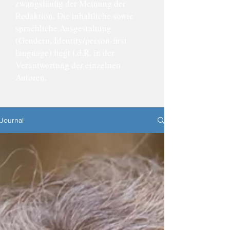
zwangsläufig der Meinung der
Redaktion. Die inhaltliche sowie
sprachliche Ausgestaltung
(Gendern, Identity/person-first
language) liegt i.d.R. in der
Verantwortung der einzelnen
Autoren.
Journal