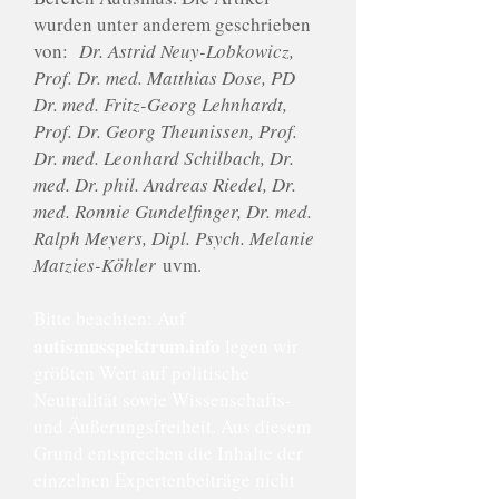
wurden unter anderem geschrieben
von:
Dr. Astrid Neuy-Lobkowicz,
Prof. Dr. med. Matthias Dose, PD
Dr. med. Fritz-Georg Lehnhardt,
Prof. Dr. Georg Theunissen, Prof.
Dr. med. Leonhard Schilbach, Dr.
med. Dr. phil. Andreas Riedel, Dr.
med. Ronnie Gundelfinger, Dr. med.
Ralph Meyers, Dipl. Psych. Melanie
Matzies-Köhler
uvm.
Bitte beachten: Auf
autismusspektrum.info
legen wir
größten Wert auf politische
Neutralität sowie Wissenschafts-
und Äußerungsfreiheit. Aus diesem
Grund entsprechen die Inhalte der
einzelnen Expertenbeiträge nicht