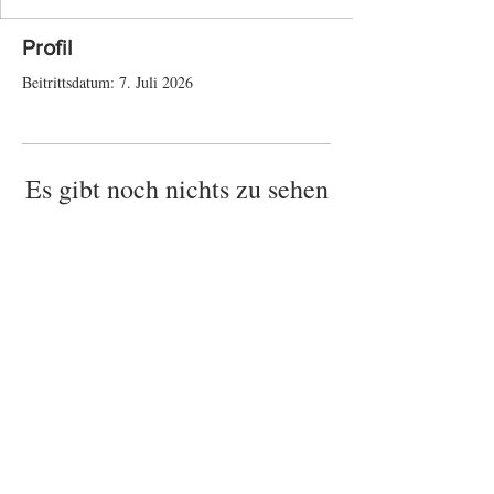
Profil
Beitrittsdatum: 7. Juli 2026
Es gibt noch nichts zu sehen
Wenn dieses Mitglied Infos über sich selbst
hinzufügt, erscheinen diese hier.
Impressum
Datenschutz