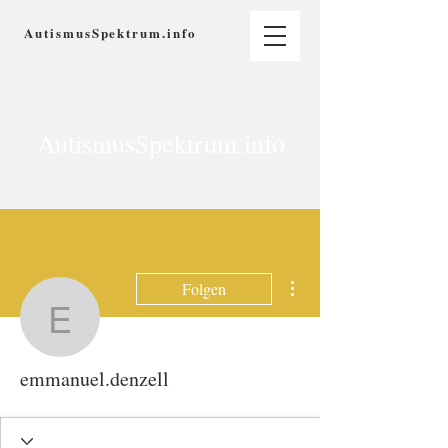
AutismusSpektrum.info
AutismusSpektrum.info
Weitere Optionen
Folgen
emmanuel.denzell
emmanuel.denzell