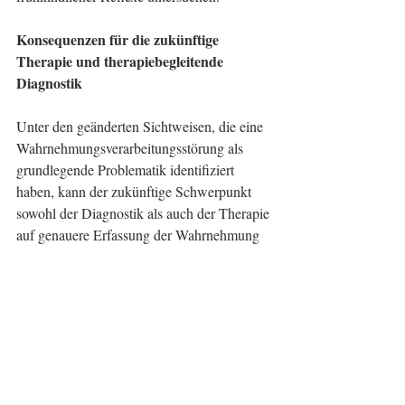
Konsequenzen für die zukünftige 
Therapie und therapiebegleitende 
Diagnostik
Unter den geänderten Sichtweisen, die eine 
Wahrnehmungsverarbeitungsstörung als 
grundlegende Problematik identifiziert 
haben, kann der zukünftige Schwerpunkt 
sowohl der Diagnostik als auch der Therapie 
auf genauere Erfassung der Wahrnehmung 
bzw. ihrer zugrundeliegenden Störungen 
gesetzt werden.
Und damit erschließen sich sowohl neue 
Ursachen-orientierte Therapieansätze 
inklusive gezielter Medikation als auch eine 
noch effektivere Behandlung der 
Komorbiditäten und Vermeidung von 