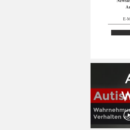
Newsle
Ar
S
W