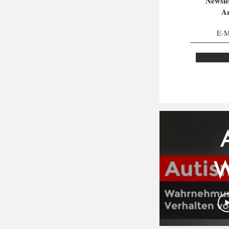
Newsle
Ar
S
W